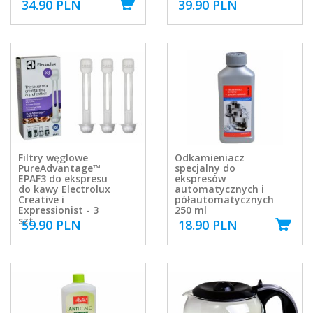
34.90 PLN
39.90 PLN
Filtry węglowe
Odkamieniacz
PureAdvantage™
specjalny do
EPAF3 do ekspresu
ekspresów
do kawy Electrolux
automatycznych i
Creative i
półautomatycznych
Expressionist - 3
250 ml
szt.
59.90 PLN
18.90 PLN