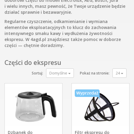
doborowi części do modeli Electrolux, AEG, Bosch, Jura
i wielu innych, masz pewność, że Twoje urządzenie będzie
działać sprawnie i bezawaryjnie.
Regularne czyszczenie, odkamienianie i wymiana
elementów eksploatacyjnych to klucz do zachowania
intensywnego smaku kawy i wydłużenia żywotności
ekspresu. W 4agd.pl znajdziesz także pomoc w doborze
części — chętnie doradzimy.
Części do ekspresu
Domyślne
24
Sortuj:
Pokaż na stronie:
Dzbanek do
Filtr ekspresu do