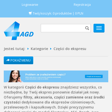
Logowanie
Rejestracja
Twój koszyk:
0
produktów
|
0
PLN
POKAŻ
MENU
Jesteś tutaj:
Kategorie
Części do ekspresu
POKAŻ MENU
W kategorii
Części do ekspresu
znajdziesz wszystko, co
niezbędne, by Twój ekspres ponownie działał jak nowy.
Oferujemy
filtry, akcesoria, części zamienne oraz środki
czystości
dedykowane dla ekspresów ciśnieniowych,
przelewowych i kapsułkowych. Dzięki precyzyjnemu