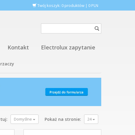
Twój koszyk:
0
produktów
|
0
PLN
Kontakt
Electrolux zapytanie
rzaczy
tuj:
Domyślne
Pokaż na stronie:
24