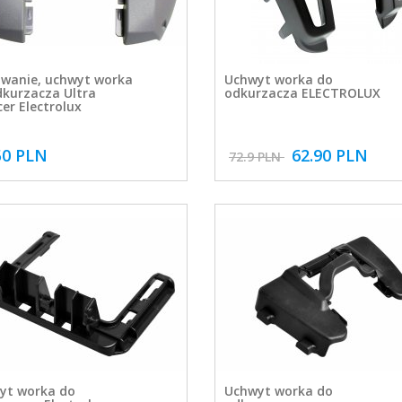
wanie, uchwyt worka
Uchwyt worka do
dkurzacza Ultra
odkurzacza ELECTROLUX
cer Electrolux
50 PLN
62.90 PLN
72.9 PLN
yt worka do
Uchwyt worka do