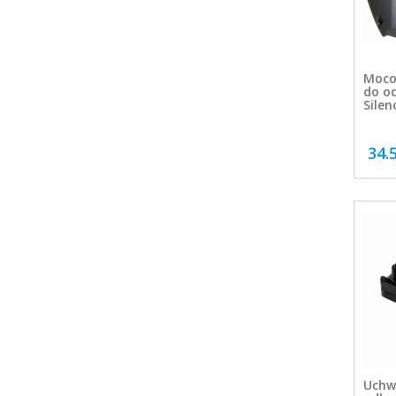
Moco
do o
Silen
34.
Uchw