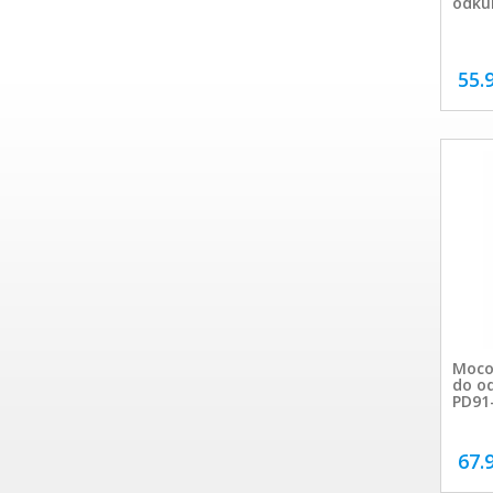
odkur
55.
Moco
do od
PD91
67.