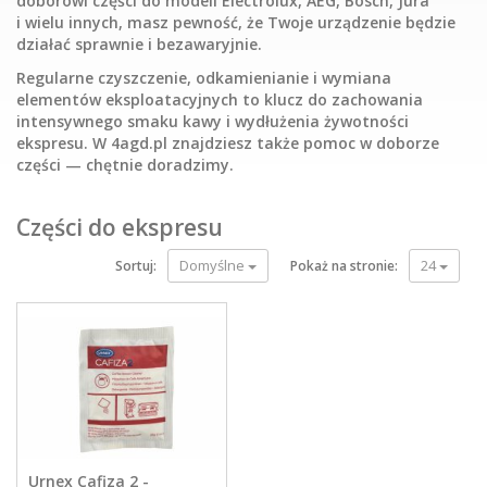
doborowi części do modeli Electrolux, AEG, Bosch, Jura
i wielu innych, masz pewność, że Twoje urządzenie będzie
działać sprawnie i bezawaryjnie.
Regularne czyszczenie, odkamienianie i wymiana
elementów eksploatacyjnych to klucz do zachowania
intensywnego smaku kawy i wydłużenia żywotności
ekspresu. W 4agd.pl znajdziesz także pomoc w doborze
części — chętnie doradzimy.
Części do ekspresu
Domyślne
24
Sortuj:
Pokaż na stronie:
Urnex Cafiza 2 -