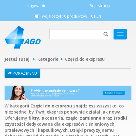
Logowanie
Rejestracja
Twój koszyk:
0
produktów
|
0
PLN
POKAŻ
MENU
Jesteś tutaj:
Kategorie
Części do ekspresu
POKAŻ MENU
W kategorii
Części do ekspresu
znajdziesz wszystko, co
niezbędne, by Twój ekspres ponownie działał jak nowy.
Oferujemy
filtry, akcesoria, części zamienne oraz środki
czystości
dedykowane dla ekspresów ciśnieniowych,
przelewowych i kapsułkowych. Dzięki precyzyjnemu