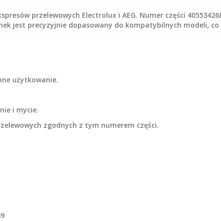
spresów przelewowych Electrolux i AEG. Numer części 405534268
nek jest precyzyjnie dopasowany do kompatybilnych modeli, co 
nne użytkowanie.
ie i mycie.
rzelewowych zgodnych z tym numerem części.
89