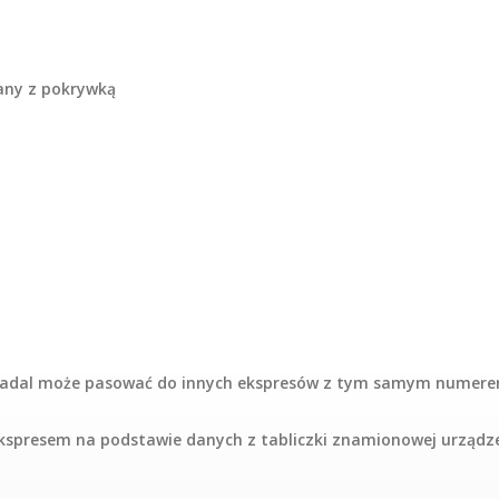
any z pokrywką
ść nadal może pasować do innych ekspresów z tym samym numere
presem na podstawie danych z tabliczki znamionowej urządzeni