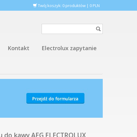
Twój koszyk:
0
produktów
|
0
PLN
Kontakt
Electrolux zapytanie
su do kawy AEG ELECTROLUX