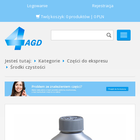
Logowanie
Rejestracja
Twój koszyk:
0
produktów
|
0
PLN
POKAŻ
MENU
Jesteś tutaj:
Kategorie
Części do ekspresu
Środki czystości