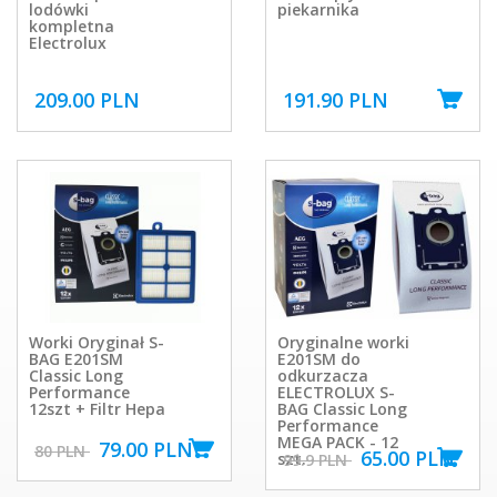
lodówki
piekarnika
kompletna
Electrolux
209.00 PLN
191.90 PLN
Worki Oryginał S-
Oryginalne worki
BAG E201SM
E201SM do
Classic Long
odkurzacza
Performance
ELECTROLUX S-
12szt + Filtr Hepa
BAG Classic Long
Performance
MEGA PACK - 12
79.00 PLN
80 PLN
65.00 PLN
szt.
99.9 PLN