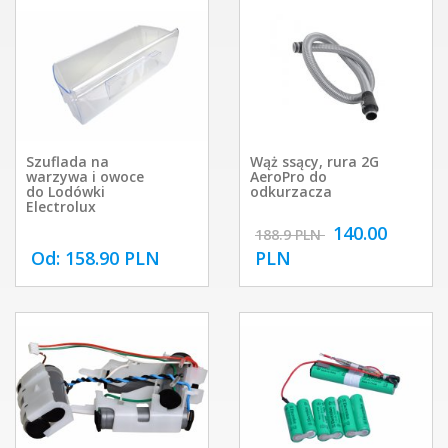
Szuflada na
Wąż ssący, rura 2G
warzywa i owoce
AeroPro do
do Lodówki
odkurzacza
Electrolux
140.00
188.9 PLN
Od: 158.90 PLN
PLN