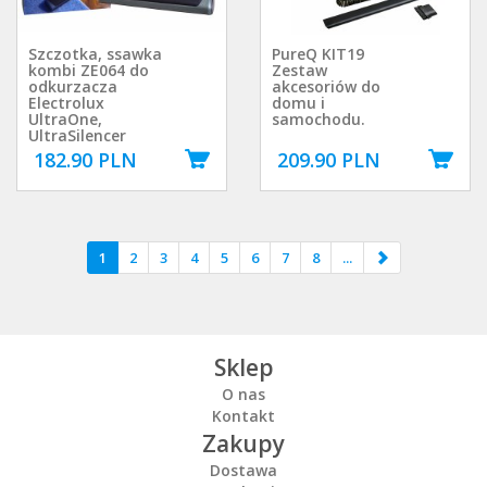
Szczotka, ssawka
PureQ KIT19
kombi ZE064 do
Zestaw
odkurzacza
akcesoriów do
Electrolux
domu i
UltraOne,
samochodu.
UltraSilencer
182.90 PLN
209.90 PLN
1
2
3
4
5
6
7
8
...
Sklep
O nas
Kontakt
Zakupy
Dostawa