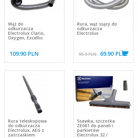
Wąż do
Rura, wąż ssący do
odkurzacza
odkurzacza
Electrolux Clario,
Electrolux
Oxygen, Excellio
109.90 PLN
69.90 PLN
95.9 PLN
Rura teleskopowa
Ssawka, szczotka
do odkurzacza
ZE061 do paneli i
Electrolux, AEG z
parkietów
zatrzaskiem
Electrolux 32 /