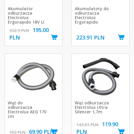
Akumulator
Akumulatory do
odkurzacza
odkurzacza
Electrolux
Electrolux
Ergorapido 18V LI
Ergorapido
195.00
332.9 PLN
PLN
223.91 PLN
Wąż do
Wąż odkurzacza
odkurzacza
Electrolux Ultra
Electrolux AEG 170
Silencer 1,7m
cm
119.90
143.01 PLN
69.90 PLN
PLN
103 PLN