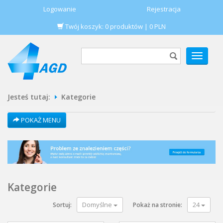
Logowanie
Rejestracja
Twój koszyk:
0
produktów
|
0
PLN
POKAŻ
MENU
Jesteś tutaj:
Kategorie
POKAŻ MENU
Kategorie
Domyślne
24
Sortuj:
Pokaż na stronie: