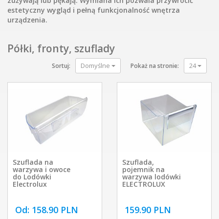
zużywają lub pękają. Wymiana ich pozwala przywrócić
estetyczny wygląd i pełną funkcjonalność wnętrza
urządzenia.
Półki, fronty, szuflady
Domyślne
24
Sortuj:
Pokaż na stronie:
Szuflada na
Szuflada,
warzywa i owoce
pojemnik na
do Lodówki
warzywa lodówki
Electrolux
ELECTROLUX
Od: 158.90 PLN
159.90 PLN