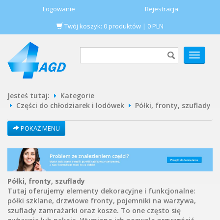
Logowanie
Rejestracja
Twój koszyk:
0
produktów
|
0
PLN
POKAŻ
MENU
Jesteś tutaj:
Kategorie
Części do chłodziarek i lodówek
Półki, fronty, szuflady
POKAŻ MENU
Półki, fronty, szuflady
Tutaj oferujemy elementy dekoracyjne i funkcjonalne:
półki szklane, drzwiowe fronty, pojemniki na warzywa,
szuflady zamrażarki oraz kosze. To one często się