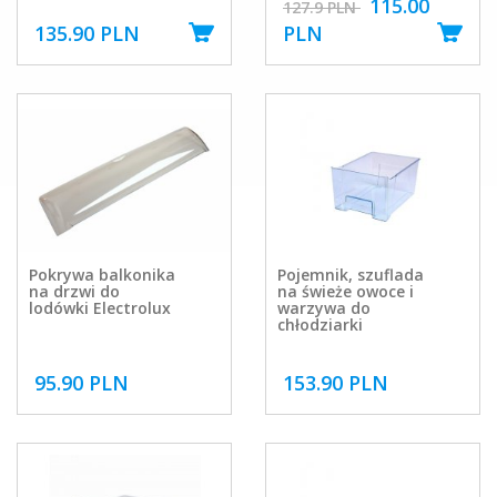
115.00
127.9 PLN
135.90 PLN
PLN
Pokrywa balkonika
Pojemnik, szuflada
na drzwi do
na świeże owoce i
lodówki Electrolux
warzywa do
chłodziarki
95.90 PLN
153.90 PLN