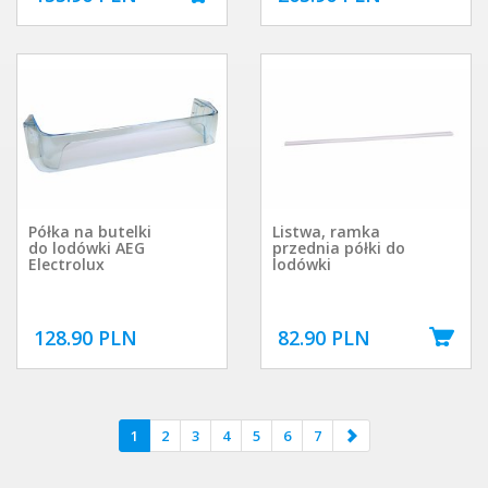
Półka na butelki
Listwa, ramka
do lodówki AEG
przednia półki do
Electrolux
lodówki
128.90 PLN
82.90 PLN
1
2
3
4
5
6
7