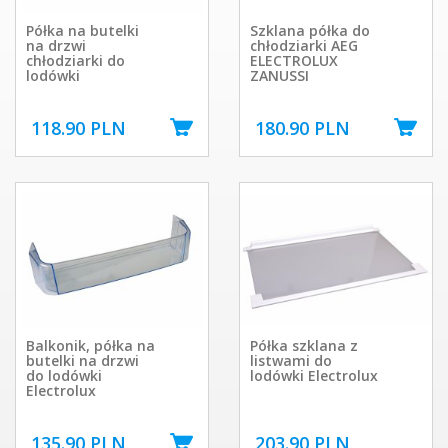
Półka na butelki
Szklana półka do
na drzwi
chłodziarki AEG
chłodziarki do
ELECTROLUX
lodówki
ZANUSSI
118.90 PLN
180.90 PLN
Balkonik, półka na
Półka szklana z
butelki na drzwi
listwami do
do lodówki
lodówki Electrolux
Electrolux
135.90 PLN
203.90 PLN