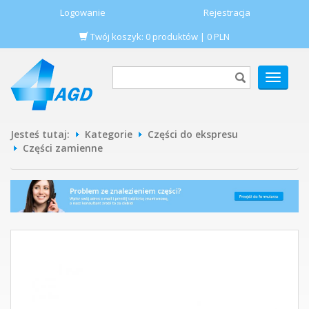
Logowanie
Rejestracja
Twój koszyk:
0
produktów
|
0
PLN
POKAŻ
MENU
Jesteś tutaj:
Kategorie
Części do ekspresu
Części zamienne