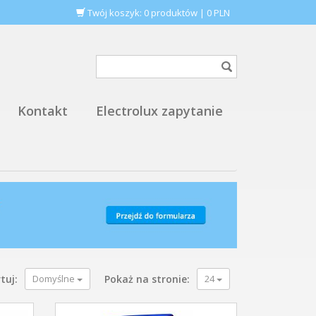
Twój koszyk:
0
produktów
|
0
PLN
Kontakt
Electrolux zapytanie
tuj:
Domyślne
Pokaż na stronie:
24