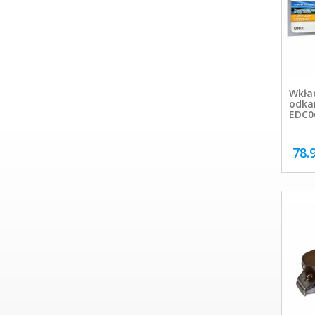
Wkła
odka
EDC0
78.