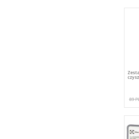
Zest
czys
89 