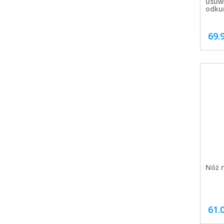
usuwa
odku
69.
Nóż m
61.