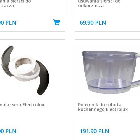
nia sierści do
usuwania sierści do
rzacza
odkurzacza
90 PLN
69.90 PLN
alaksera Electrolux
Pojemnik do robota
kuchennego Electrolux
00 PLN
191.90 PLN