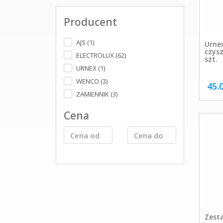
Producent
AJS (1)
Urnex
czys
ELECTROLUX (62)
szt.
URNEX (1)
WENCO (3)
45.
ZAMIENNIK (3)
Cena
Zest