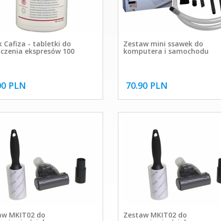
 Cafiza - tabletki do
Zestaw mini ssawek do
zczenia ekspresów 100
komputera i samochodu
00 PLN
70.90 PLN
aw MKIT02 do
Zestaw MKIT02 do