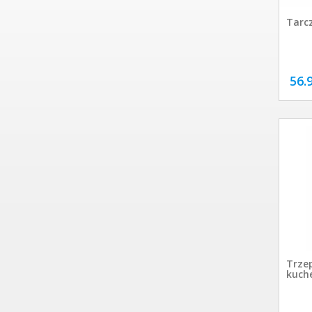
Tarcz
56.
Trzep
kuch