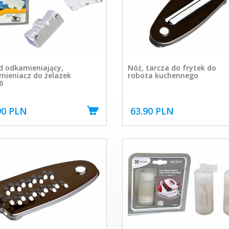
d odkamieniający,
Nóż, tarcza do frytek do
mieniacz do żelazek
robota kuchennego
6
90 PLN
63.90 PLN