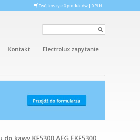
Twój koszyk:
0
produktów
|
0
PLN
Kontakt
Electrolux zapytanie
u do kawy KF5300 AEG EKF5300