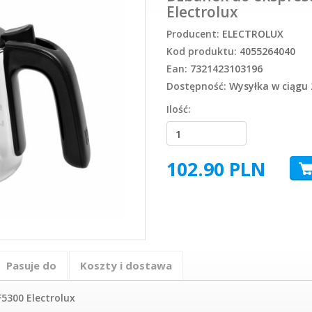
Electrolux
Producent:
ELECTROLUX
Kod produktu:
4055264040
Ean:
7321423103196
Dostępność:
Wysyłka w ciągu 
Ilość:
102.90
PLN
Pasuje do
Koszty i dostawa
5300 Electrolux