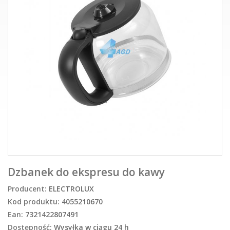
Dzbanek do ekspresu do kawy
Producent:
ELECTROLUX
Kod produktu:
4055210670
Ean:
7321422807491
Dostępność:
Wysyłka w ciągu 24 h