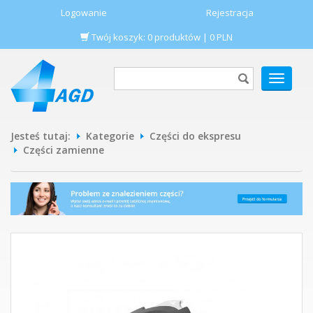
Logowanie
Rejestracja
Twój koszyk:
0
produktów
|
0
PLN
POKAŻ
MENU
Jesteś tutaj:
Kategorie
Części do ekspresu
Części zamienne