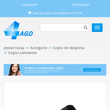
Logowanie
Rejestracja
Twój koszyk:
0
produktów
|
0
PLN
POKAŻ
MENU
Jesteś tutaj:
Kategorie
Części do ekspresu
Części zamienne