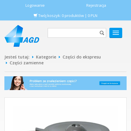
Logowanie
Rejestracja
Twój koszyk:
0
produktów
|
0
PLN
POKAŻ
MENU
Jesteś tutaj:
Kategorie
Części do ekspresu
Części zamienne