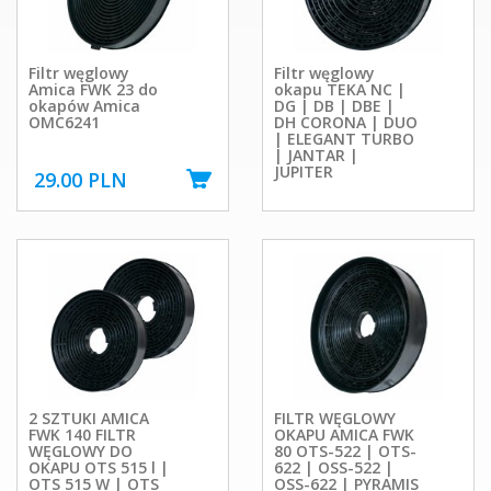
Filtr węglowy
Filtr węglowy
Amica FWK 23 do
okapu TEKA NC |
okapów Amica
DG | DB | DBE |
OMC6241
DH CORONA | DUO
| ELEGANT TURBO
| JANTAR |
JUPITER
29.00 PLN
2 SZTUKI AMICA
FILTR WĘGLOWY
FWK 140 FILTR
OKAPU AMICA FWK
WĘGLOWY DO
80 OTS-522 | OTS-
OKAPU OTS 515 l |
622 | OSS-522 |
OTS 515 W | OTS
OSS-622 | PYRAMIS