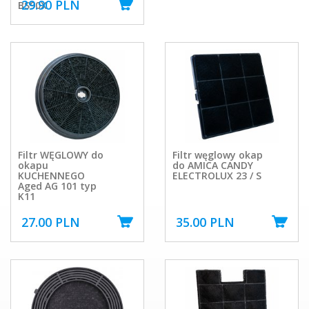
29.90 PLN
BS90X
Filtr WĘGLOWY do
Filtr węglowy okap
okapu
do AMICA CANDY
KUCHENNEGO
ELECTROLUX 23 / S
Aged AG 101 typ
K11
27.00 PLN
35.00 PLN