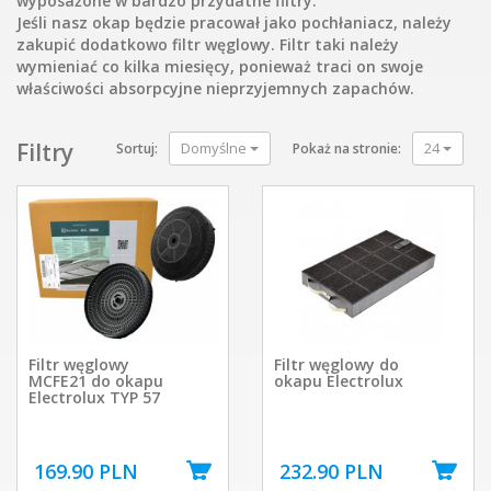
wyposażone w bardzo przydatne filtry.
Jeśli nasz okap będzie pracował jako pochłaniacz, należy
zakupić dodatkowo filtr węglowy. Filtr taki należy
wymieniać co kilka miesięcy, ponieważ traci on swoje
właściwości absorpcyjne nieprzyjemnych zapachów.
Filtry
Domyślne
24
Sortuj:
Pokaż na stronie:
Filtr węglowy
Filtr węglowy do
MCFE21 do okapu
okapu Electrolux
Electrolux TYP 57
169.90 PLN
232.90 PLN