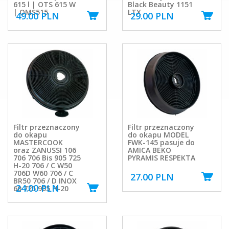
615 l | OTS 615 W
Black Beauty 1151
| OMS515
LTX
49.00 PLN
29.00 PLN
Filtr przeznaczony
Filtr przeznaczony
do okapu
do okapu MODEL
MASTERCOOK
FWK-145 pasuje do
oraz ZANUSSI 106
AMICA BEKO
706 706 Bis 905 725
PYRAMIS RESPEKTA
H-20 706 / C W50
706D W60 706 / C
27.00 PLN
BR50 706 / D INOX
24.00 PLN
60 725 905 H-20