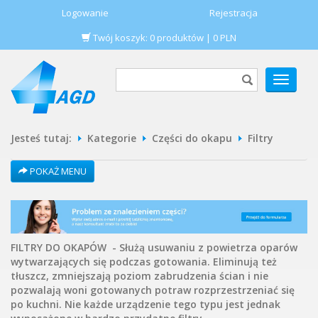
Logowanie
Rejestracja
Twój koszyk:
0
produktów
|
0
PLN
POKAŻ
MENU
Jesteś tutaj:
Kategorie
Części do okapu
Filtry
POKAŻ MENU
FILTRY DO OKAPÓW - Służą usuwaniu z powietrza oparów
wytwarzających się podczas gotowania. Eliminują też
tłuszcz, zmniejszają poziom zabrudzenia ścian i nie
pozwalają woni gotowanych potraw rozprzestrzeniać się
po kuchni. Nie każde urządzenie tego typu jest jednak