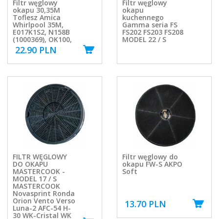
Filtr węglowy
Filtr węglowy
okapu 30,35M
okapu
Toflesz Amica
kuchennego
Whirlpool 35M,
Gamma seria FS
E017K1S2, N158B
FS202 FS203 FS208
(1000369), OK100,
MODEL 22 / S
22.90 PLN
FILTR WĘGLOWY
Filtr węglowy do
DO OKAPU
okapu FW-S AKPO
MASTERCOOK -
Soft
MODEL 17 / S
MASTERCOOK
Novasprint Ronda
Orion Vento Verso
13.70 PLN
Luna-2 AFC-54 H-
30 WK-Cristal WK