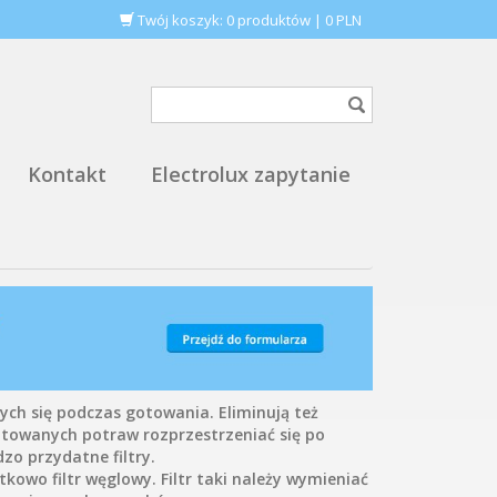
Twój koszyk:
0
produktów
|
0
PLN
Kontakt
Electrolux zapytanie
ch się podczas gotowania. Eliminują też
gotowanych potraw rozprzestrzeniać się po
zo przydatne filtry.
kowo filtr węglowy. Filtr taki należy wymieniać