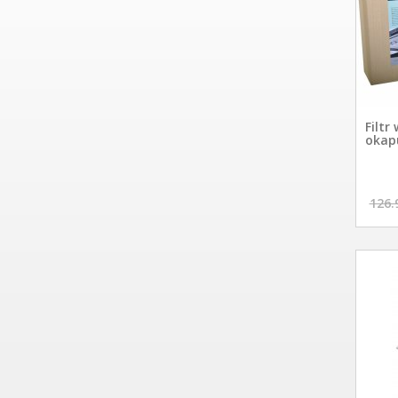
Filtr
okapu
126.