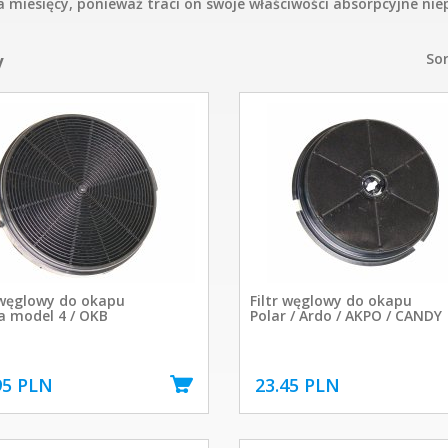
ka miesięcy, ponieważ traci on swoje właściwości absorpcyjne n
y
Sor
 węglowy do okapu
Filtr węglowy do okapu
a model 4 / OKB
Polar / Ardo / AKPO / CANDY
95 PLN
23.45 PLN