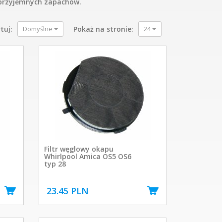
ieprzyjemnych zapachów.
tuj:
Domyślne
Pokaż na stronie:
24
Filtr węglowy okapu
Whirlpool Amica OS5 OS6
typ 28
23.45 PLN