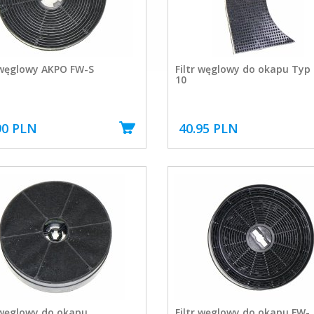
 węglowy AKPO FW-S
Filtr węglowy do okapu Typ
10
90 PLN
40.95 PLN
 węglowy do okapu
Filtr węglowy do okapu FW-