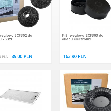
 węglowy ECFB02 do
Filtr węgłowy ECFB03 do
 - 2szt.
okapu electrolux
89.00 PLN
163.90 PLN
9 PLN