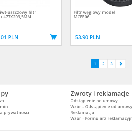
iwtłuszczowy filtr
Filtr węglowy model
u 477X203,5MM
MCFE06
.01 PLN
53.90 PLN
1
2
3
upy
Zwroty i reklamacje
wa
Odstąpienie od umowy
amin
Wzór - Odstąpienie od umow
ka prywatnosci
Reklamacja
Wzór - Formularz reklamacyj