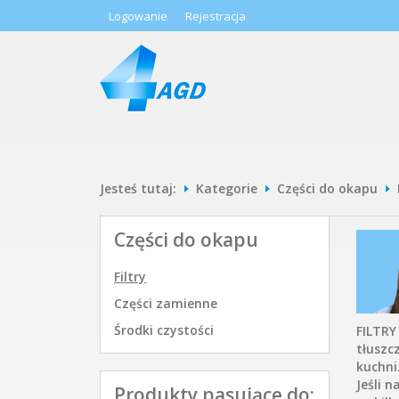
Logowanie
Rejestracja
Jesteś tutaj:
Kategorie
Części do okapu
Części do okapu
Filtry
Części zamienne
Środki czystości
FILTRY
tłuszc
kuchni
Jeśli 
Produkty pasujące do: