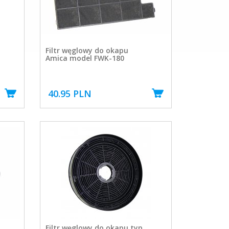
Filtr węglowy do okapu
Amica model FWK-180
40.95 PLN
Filtr węglowy do okapu typ