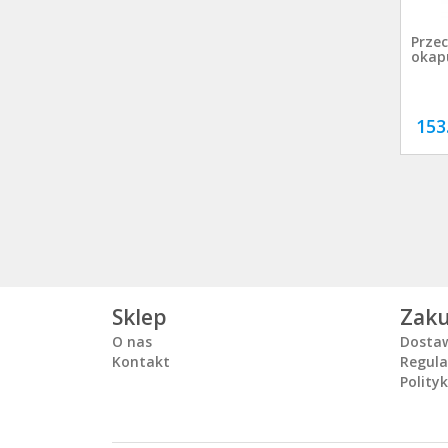
Przec
okap
153
Sklep
Zak
O nas
Dosta
Kontakt
Regul
Polity