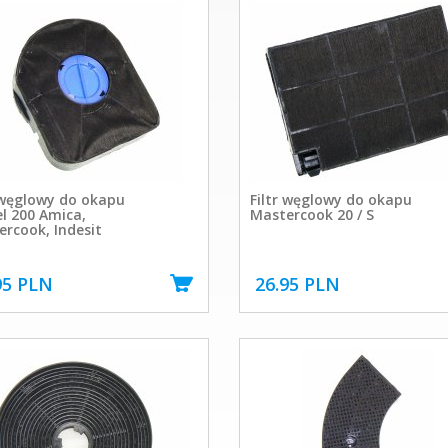
 węglowy do okapu
Filtr węglowy do okapu
l 200 Amica,
Mastercook 20 / S
rcook, Indesit
95 PLN
26.95 PLN