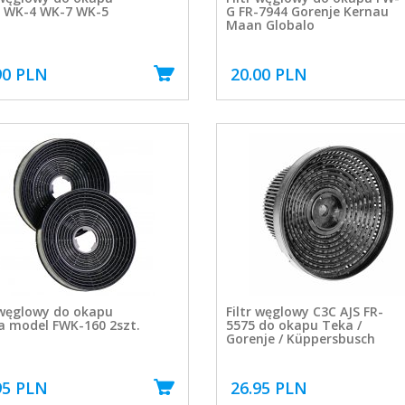
 WK-4 WK-7 WK-5
G FR-7944 Gorenje Kernau
Maan Globalo
90 PLN
20.00 PLN
 węglowy do okapu
Filtr węglowy C3C AJS FR-
a model FWK-160 2szt.
5575 do okapu Teka /
Gorenje / Küppersbusch
95 PLN
26.95 PLN