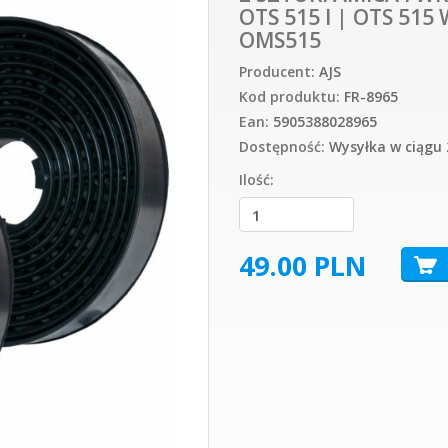
OTS 515 l | OTS 515 
OMS515
Producent:
AJS
Kod produktu:
FR-8965
Ean:
5905388028965
Dostępność:
Wysyłka w ciągu 
Ilość:
49.00
PLN