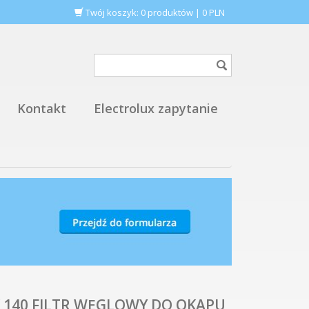
Twój koszyk:
0
produktów
|
0
PLN
Kontakt
Electrolux zapytanie
K 140 FILTR WĘGLOWY DO OKAPU