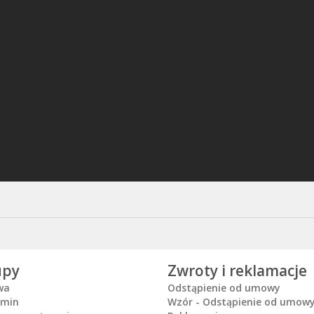
upy
Zwroty i reklamacje
wa
Odstąpienie od umowy
amin
Wzór - Odstąpienie od umow