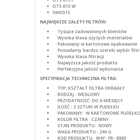
OTS 615 W
OMS515
NAJWIĘKSZE ZALETY FILTRÓW:
Tysiące zadowolonych klientów
Wysoka klasa użytych materiałów
Pakowany w kartonowe opakowanie
Posiadamy bardzo szeroki wybór filt
Wysoka klasa filtracji
Najwyższa jakość produktu
Perfekcyjna jakość wykonania
SPECYFIKACJA TECHNICZNA FILTRA:
TYP: KSZTAŁT FILTRA OKRĄGŁY
RODZAJ : WĘGLOWY
PRZYDATNOŚĆ: DO 6 MIESIĘCY
ILOŚĆ : 2 SZTUKI W PUDEŁKU
PAKOWANY: W KARTONOWE PUDEŁK
KOLOR FILTRA : CZARNY
STAN PRODUKTU: NOWY
WAGA PRODUKTU : 240 G
KOD PRODUKTU: W4Y- FR- 8965