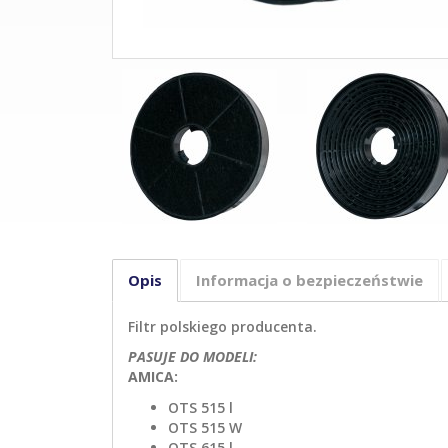
Opis
Informacja o bezpieczeństwie
Filtr polskiego producenta.
PASUJE DO MODELI:
AMICA:
OTS 515 l
OTS 515 W
OTS 615 l