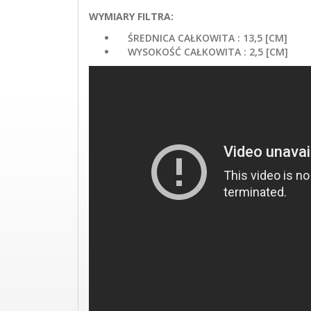
WYMIARY FILTRA:
ŚREDNICA CAŁKOWITA : 13,5 [CM]
WYSOKOŚĆ CAŁKOWITA : 2,5 [CM]