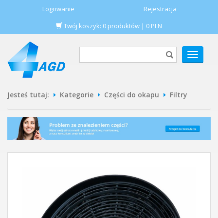
Logowanie
Rejestracja
Twój koszyk:
0
produktów
|
0
PLN
POKAŻ
MENU
Jesteś tutaj:
Kategorie
Części do okapu
Filtry