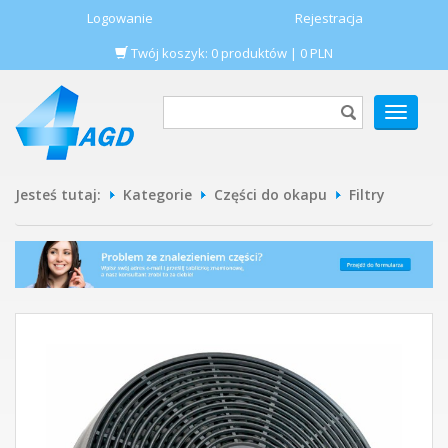
Logowanie
Rejestracja
Twój koszyk:
0
produktów
|
0
PLN
POKAŻ
MENU
Jesteś tutaj:
Kategorie
Części do okapu
Filtry