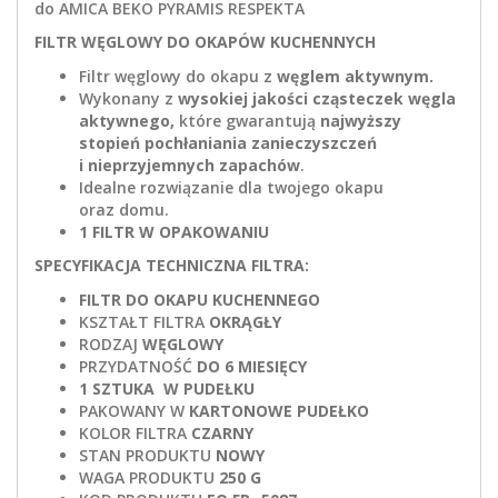
do AMICA BEKO PYRAMIS RESPEKTA
FILTR WĘGLOWY DO OKAPÓW KUCHENNYCH
Filtr węglowy do okapu z
węglem aktywnym.
Wykonany z
wysokiej jakości cząsteczek węgla
aktywnego,
które gwarantują
najwyższy
stopień pochłaniania zanieczyszczeń
i nieprzyjemnych zapachów
.
Idealne rozwiązanie dla twojego okapu
oraz domu.
1 FILTR W OPAKOWANIU
SPECYFIKACJA TECHNICZNA FILTRA:
FILTR DO OKAPU KUCHENNEGO
KSZTAŁT FILTRA
OKRĄGŁY
RODZAJ
WĘGLOWY
PRZYDATNOŚĆ
DO 6 MIESIĘCY
1 SZTUKA W PUDEŁKU
PAKOWANY W
KARTONOWE PUDEŁKO
KOLOR FILTRA
CZARNY
STAN PRODUKTU
NOWY
WAGA PRODUKTU
250 G