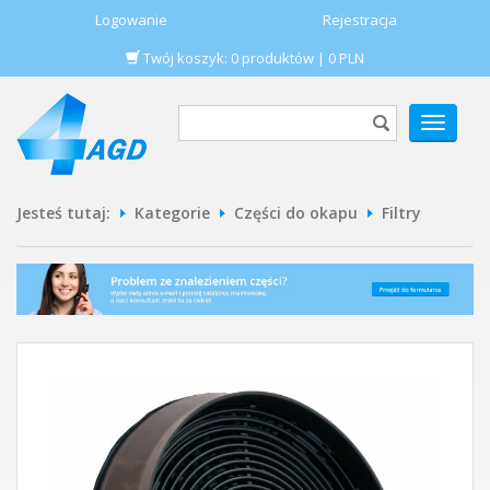
Logowanie
Rejestracja
Twój koszyk:
0
produktów
|
0
PLN
POKAŻ
MENU
Jesteś tutaj:
Kategorie
Części do okapu
Filtry