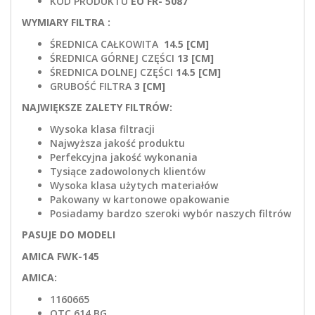
KOD PRODUKTU
EO FR- 5087
WYMIARY FILTRA :
ŚREDNICA CAŁKOWITA
14.5 [CM]
ŚREDNICA GÓRNEJ CZĘŚCI
13 [CM]
ŚREDNICA DOLNEJ CZĘŚCI
14.5 [CM]
GRUBOŚĆ FILTRA
3 [CM]
NAJWIĘKSZE ZALETY FILTRÓW:
Wysoka klasa filtracji
Najwyższa jakość produktu
Perfekcyjna jakość wykonania
Tysiące zadowolonych klientów
Wysoka klasa użytych materiałów
Pakowany w kartonowe opakowanie
Posiadamy bardzo szeroki wybór naszych filtrów
PASUJE DO MODELI
AMICA FWK-145
AMICA:
1160665
OTC 614 BG