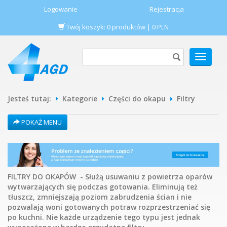
Logowanie
Rejestracja
Twój koszyk:
0
produktów
|
0
PLN
POKAŻ
MENU
Jesteś tutaj:
Kategorie
Części do okapu
Filtry
POKAŻ MENU
FILTRY DO OKAPÓW - Służą usuwaniu z powietrza oparów
wytwarzających się podczas gotowania. Eliminują też
tłuszcz, zmniejszają poziom zabrudzenia ścian i nie
pozwalają woni gotowanych potraw rozprzestrzeniać się
po kuchni. Nie każde urządzenie tego typu jest jednak