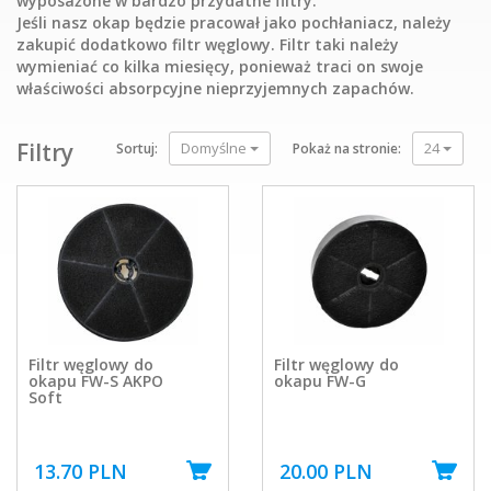
wyposażone w bardzo przydatne filtry.
Jeśli nasz okap będzie pracował jako pochłaniacz, należy
zakupić dodatkowo filtr węglowy. Filtr taki należy
wymieniać co kilka miesięcy, ponieważ traci on swoje
właściwości absorpcyjne nieprzyjemnych zapachów.
Filtry
Domyślne
24
Sortuj:
Pokaż na stronie:
Filtr węglowy do
Filtr węglowy do
okapu FW-S AKPO
okapu FW-G
Soft
13.70 PLN
20.00 PLN