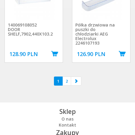
140069108052
Półka drzwiowa na
DOOR
puszki do
SHELF,7902,440X103.2
chłodziarki AEG
Electrolux
2246107193
128.90 PLN
126.90 PLN
1
2
Sklep
O nas
Kontakt
Zakupy