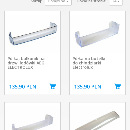
Domyślne
24
Sortuj:
Pokaż na stronie:
Pólka, balkonik na
Półka na butelki
drzwi lodówki AEG
do chłodziarki
ELECTROLUX
Electrolux
135.90 PLN
135.90 PLN