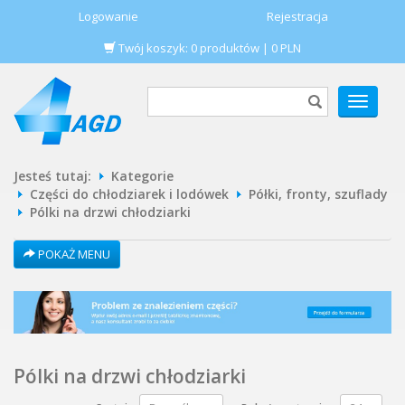
Logowanie
Rejestracja
Twój koszyk:
0
produktów
|
0
PLN
POKAŻ
MENU
Jesteś tutaj:
Kategorie
Części do chłodziarek i lodówek
Półki, fronty, szuflady
Pólki na drzwi chłodziarki
POKAŻ MENU
Pólki na drzwi chłodziarki