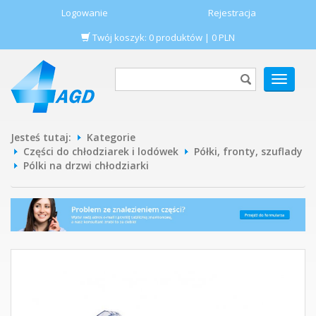
Logowanie
Rejestracja
Twój koszyk:
0
produktów
|
0
PLN
POKAŻ
MENU
Jesteś tutaj:
Kategorie
Części do chłodziarek i lodówek
Półki, fronty, szuflady
Pólki na drzwi chłodziarki