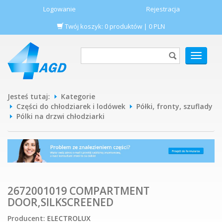
Logowanie
Rejestracja
Twój koszyk:
0
produktów
|
0
PLN
POKAŻ
MENU
Jesteś tutaj:
Kategorie
Części do chłodziarek i lodówek
Półki, fronty, szuflady
Pólki na drzwi chłodziarki
2672001019 COMPARTMENT
DOOR,SILKSCREENED
Producent:
ELECTROLUX