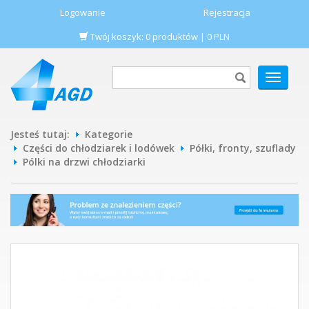
Logowanie
Rejestracja
Twój koszyk:
0
produktów
|
0
PLN
POKAŻ
MENU
Jesteś tutaj:
Kategorie
Części do chłodziarek i lodówek
Półki, fronty, szuflady
Pólki na drzwi chłodziarki