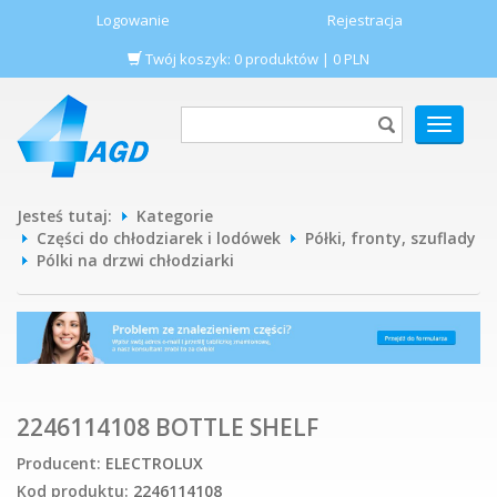
Logowanie
Rejestracja
Twój koszyk:
0
produktów
|
0
PLN
POKAŻ
MENU
Jesteś tutaj:
Kategorie
Części do chłodziarek i lodówek
Półki, fronty, szuflady
Pólki na drzwi chłodziarki
2246114108 BOTTLE SHELF
Producent:
ELECTROLUX
Kod produktu:
2246114108