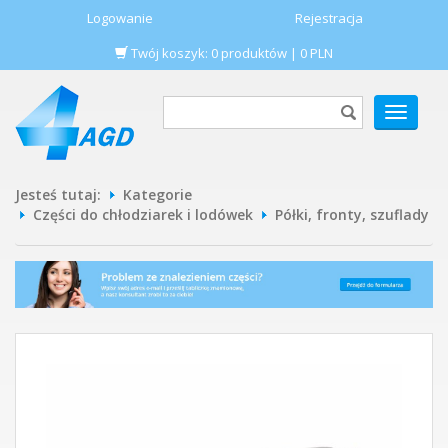
Logowanie
Rejestracja
Twój koszyk:
0
produktów
|
0
PLN
POKAŻ
MENU
Jesteś tutaj:
Kategorie
Części do chłodziarek i lodówek
Półki, fronty, szuflady