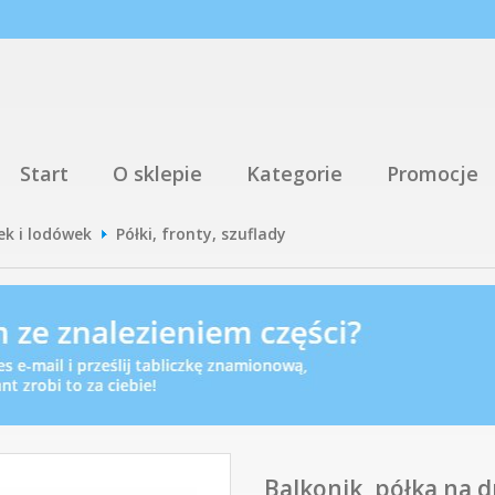
Start
O sklepie
Kategorie
Promocje
ek i lodówek
Półki, fronty, szuflady
Balkonik, półka na d