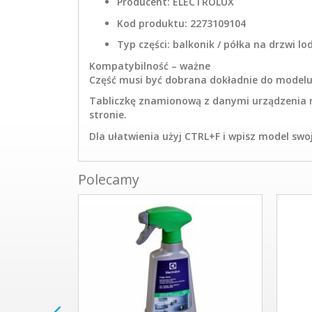
Producent: ELECTROLUX
Kod produktu: 2273109104
Typ części: balkonik / półka na drzwi lo
Kompatybilność – ważne
Część musi być dobrana dokładnie do modelu
Tabliczkę znamionową z danymi urządzenia mo
stronie.
Dla ułatwienia użyj CTRL+F i wpisz model sw
Polecamy