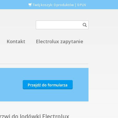
Twój koszyk:
0
produktów
|
0
PLN
Kontakt
Electrolux zapytanie
rzwi do lodówki Electrolux