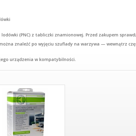
dówki
 lodówki (PNC) z tabliczki znamionowej. Przed zakupem sprawd
żna znaleźć po wyjęciu szuflady na warzywa — wewnątrz części
ojego urządzenia w kompatybilności.