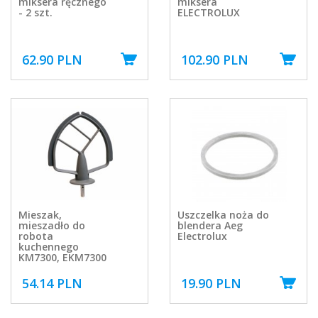
miksera ręcznego
miksera
- 2 szt.
ELECTROLUX
62.90 PLN
102.90 PLN
Mieszak,
Uszczelka noża do
mieszadło do
blendera Aeg
robota
Electrolux
kuchennego
KM7300, EKM7300
54.14 PLN
19.90 PLN