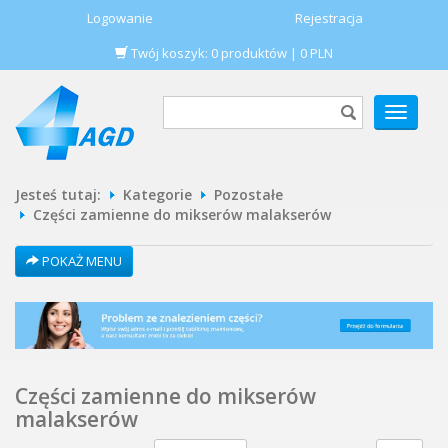
Logowanie
Rejestracja
Twój koszyk:
0
produktów
|
0
PLN
POKAŻ
MENU
Jesteś tutaj:
Kategorie
Pozostałe
Części zamienne do mikserów malakserów
POKAŻ MENU
Części zamienne do mikserów
malakserów