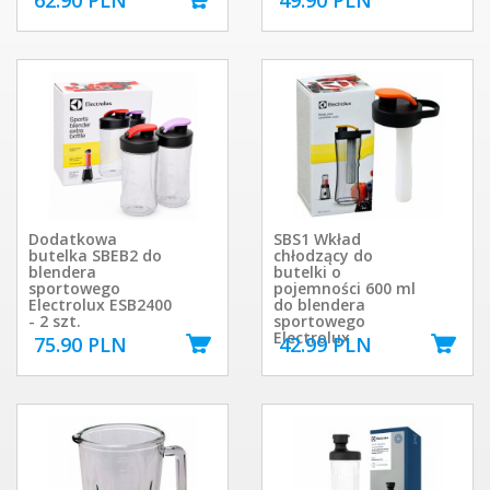
62.90 PLN
49.90 PLN
Dodatkowa
SBS1 Wkład
butelka SBEB2 do
chłodzący do
blendera
butelki o
sportowego
pojemności 600 ml
Electrolux ESB2400
do blendera
- 2 szt.
sportowego
Electrolux
75.90 PLN
42.99 PLN