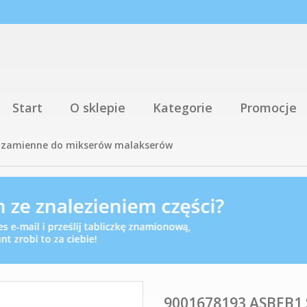
Start
O sklepie
Kategorie
Promocje
i zamienne do mikserów malakserów
9001678193 ASBEB1