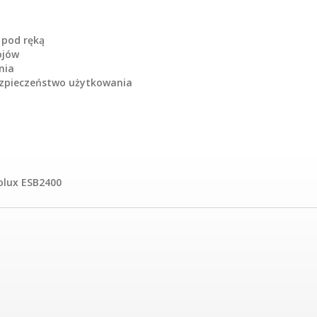
 pod ręką
ojów
nia
ezpieczeństwo użytkowania
olux ESB2400