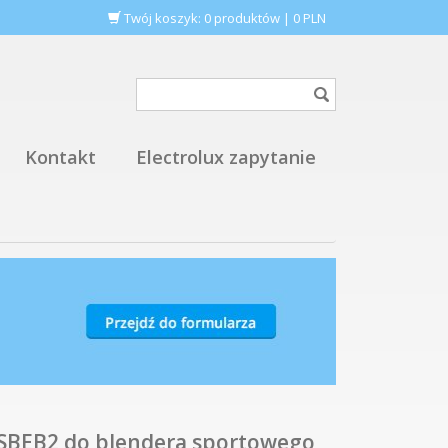
Twój koszyk:
0
produktów
|
0
PLN
Kontakt
Electrolux zapytanie
SBEB2 do blendera sportowego