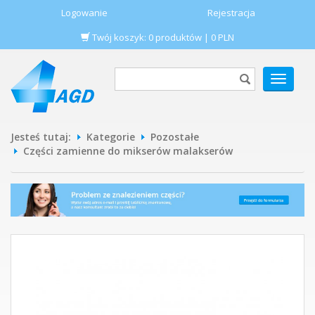
Logowanie
Rejestracja
Twój koszyk:
0
produktów
|
0
PLN
POKAŻ
MENU
Jesteś tutaj:
Kategorie
Pozostałe
Części zamienne do mikserów malakserów