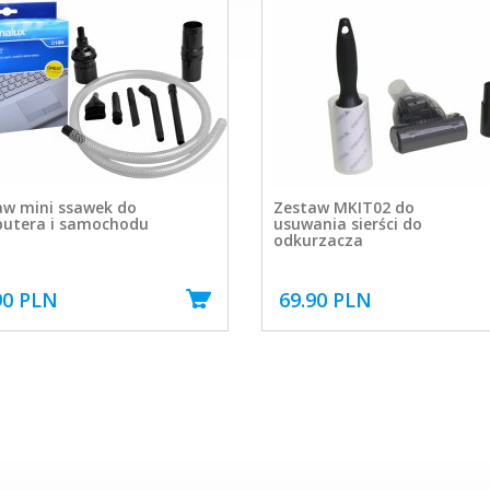
aw mini ssawek do
Zestaw MKIT02 do
utera i samochodu
usuwania sierści do
odkurzacza
90 PLN
69.90 PLN