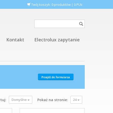
Twój koszyk:
0
produktów
|
0
PLN
Kontakt
Electrolux zapytanie
tuj:
Domyślne
Pokaż na stronie:
24