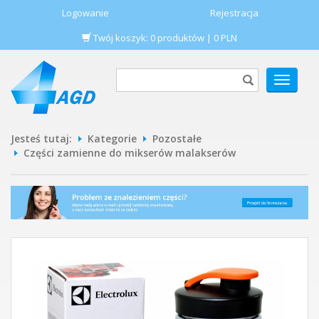
Logowanie
Rejestracja
Twój koszyk:
0
produktów
|
0
PLN
POKAŻ
MENU
Jesteś tutaj:
Kategorie
Pozostałe
Części zamienne do mikserów malakserów