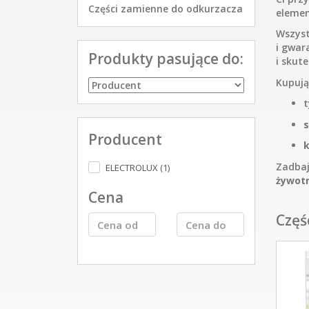
Części zamienne do odkurzacza
eleme
Wszyst
i gwar
Produkty pasujące do:
i skut
Kupują
t
s
Producent
k
Zadbaj
ELECTROLUX (1)
żywot
Cena
Częś