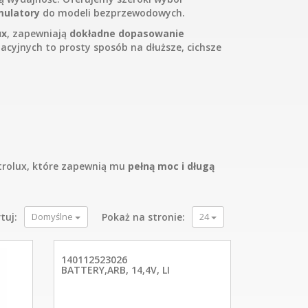
umulatory
do modeli bezprzewodowych.
ux
, zapewniają
dokładne dopasowanie
acyjnych to prosty sposób na dłuższe, cichsze
ctrolux, które zapewnią mu
pełną moc i długą
tuj:
Domyślne
Pokaż na stronie:
24
140112523026
BATTERY,ARB, 14,4V, LI