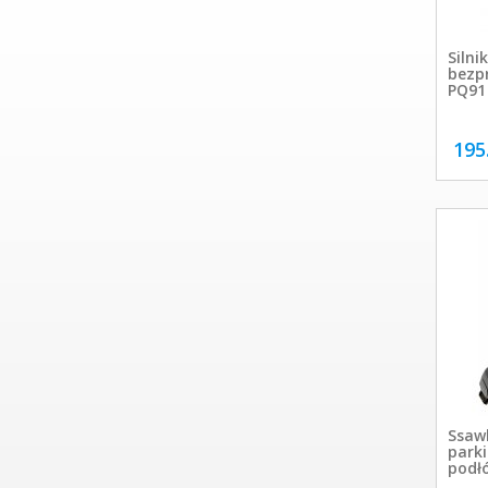
Silni
bezp
PQ91
195
Ssaw
parki
podł