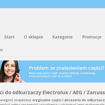
Start
O sklepie
Kategorie
Promocje
zy
ci do odkurzaczy Electrolux / AEG / Zanuss
kategorii znajdziesz
oryginalne części i akcesoria do odkurzacz
ywrócić pełną sprawność urządzenia i utrzymać jego maksymaln