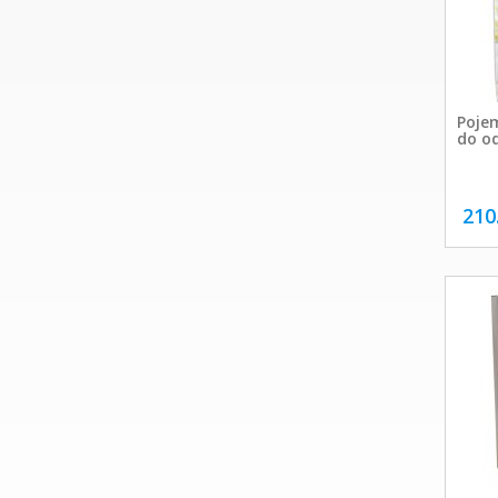
Poje
do o
210