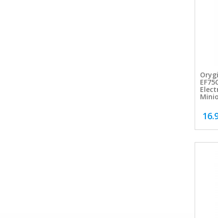
Orygi
EF75
Elect
Mini
16.