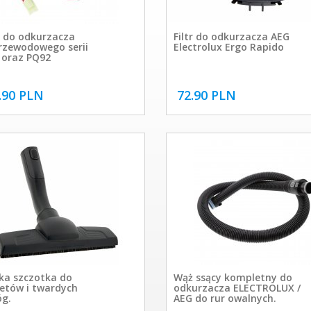
k do odkurzacza
Filtr do odkurzacza AEG
rzewodowego serii
Electrolux Ergo Rapido
 oraz PQ92
.90 PLN
72.90 PLN
ka szczotka do
Wąż ssący kompletny do
etów i twardych
odkurzacza ELECTROLUX /
óg.
AEG do rur owalnych.