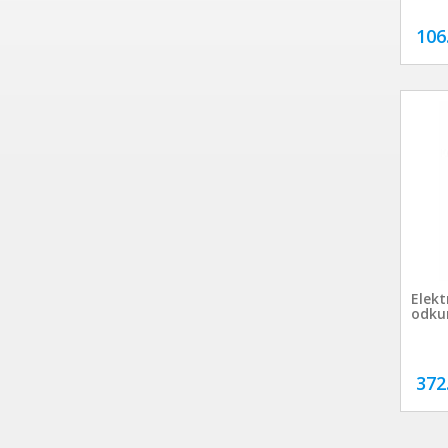
106
Elekt
odku
372