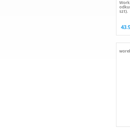
Worki
odkur
szt).
43.
wore