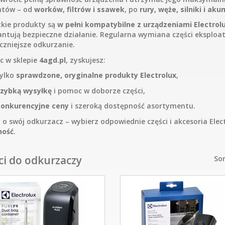
ntów – od
worków, filtrów i ssawek
, po
rury, węże, silniki i ak
kie produkty są
w pełni kompatybilne z urządzeniami Electrol
antują bezpieczne działanie. Regularna wymiana części eksploat
eczniejsze odkurzanie.
c w sklepie
4agd.pl
, zyskujesz:
ylko
sprawdzone, oryginalne produkty Electrolux
,
zybką wysyłkę
i pomoc w doborze części,
onkurencyjne ceny
i szeroką dostępność asortymentu.
 o swój odkurzacz – wybierz odpowiednie części i akcesoria Ele
ność
.
ci do odkurzaczy
Sor