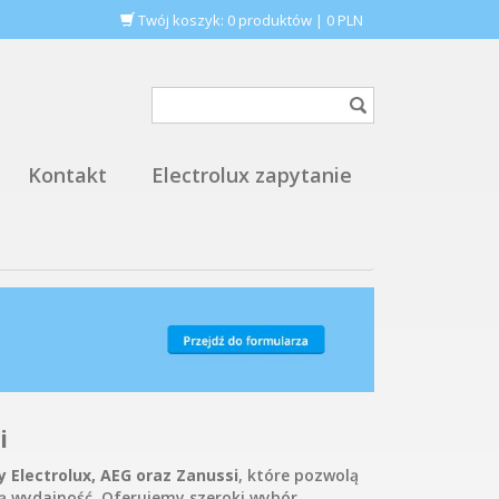
Twój koszyk:
0
produktów
|
0
PLN
Kontakt
Electrolux zapytanie
i
y Electrolux, AEG oraz Zanussi
, które pozwolą
ą wydajność. Oferujemy szeroki wybór