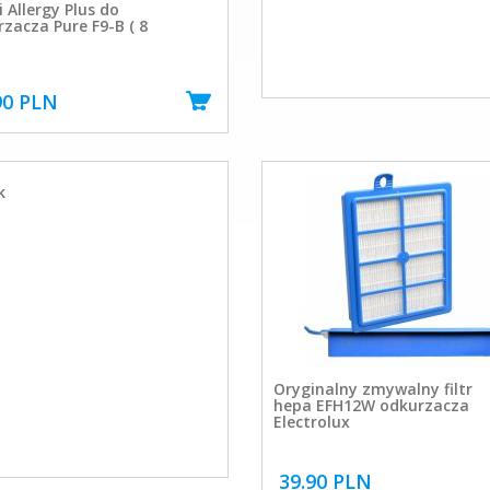
 Allergy Plus do
zacza Pure F9-B ( 8
90 PLN
k
Oryginalny zmywalny filtr
hepa EFH12W odkurzacza
Electrolux
39.90 PLN