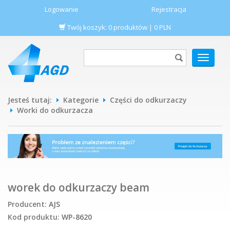
Logowanie
Rejestracja
Twój koszyk:
0
produktów
|
0
PLN
POKAŻ
MENU
Jesteś tutaj:
Kategorie
Części do odkurzaczy
Worki do odkurzacza
worek do odkurzaczy beam
Producent:
AJS
Kod produktu:
WP-8620