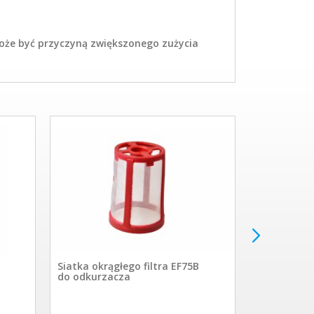
oże być przyczyną zwiększonego zużycia
405500997
GASKET,FOR
Siatka okrągłego filtra EF75B
do odkurzacza
32.90 PL