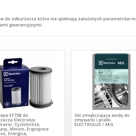
iów do odkurzacza które nie spełniają założonych parametrów m
wami gwarancyjnymi.
 hepa EF75B do
Sól zmiękczająca wodę do
zacza Electrolux
zmywarki i pralki
rator, Cycloniclite,
ELECTROLUX / AEG
asy, Minion, Ergospace
ox, Energica,