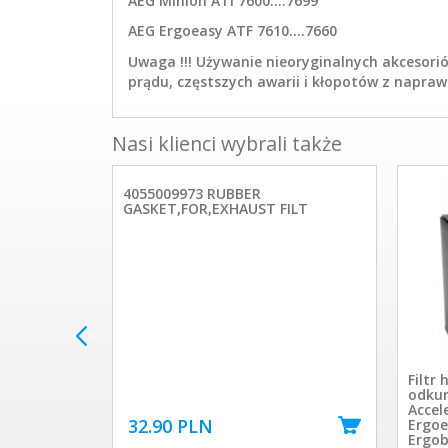
AEG Minion ATI 7600....7699
AEG Ergoeasy ATF 7610....7660
Uwaga !!! Używanie nieoryginalnych akcesor
prądu, częstszych awarii i kłopotów z napra
Nasi klienci wybrali także
4055009973 RUBBER
GASKET,FOR,EXHAUST FILT
 EF75B
Filtr
odkur
Accele
32.90 PLN
Ergoe
Ergob