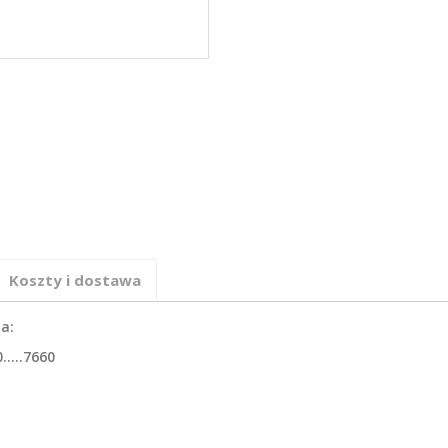
Koszty i dostawa
a:
.....7660