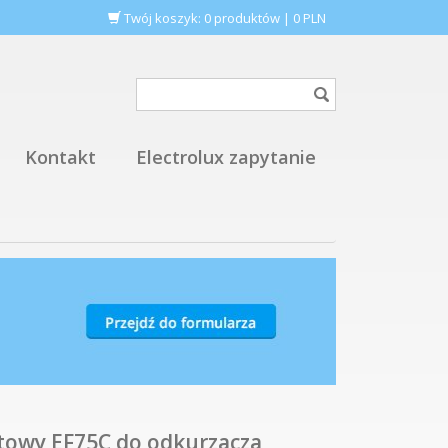
Twój koszyk:
0
produktów
|
0
PLN
Kontakt
Electrolux zapytanie
setowy EF75C do odkurzacza