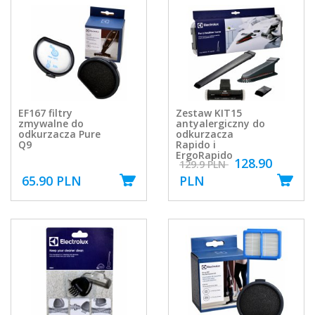
EF167 filtry
Zestaw KIT15
zmywalne do
antyalergiczny do
odkurzacza Pure
odkurzacza
Q9
Rapido i
ErgoRapido
128.90
129.9 PLN
65.90 PLN
PLN