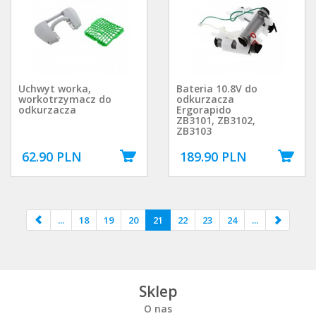
Uchwyt worka,
Bateria 10.8V do
workotrzymacz do
odkurzacza
odkurzacza
Ergorapido
ZB3101, ZB3102,
ZB3103
62.90 PLN
189.90 PLN
...
18
19
20
21
22
23
24
...
Sklep
O nas