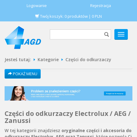
Logowanie
Rejestracja
Twój koszyk:
0
produktów
|
0
PLN
POKAŻ
MENU
Jesteś tutaj:
Kategorie
Części do odkurzaczy
POKAŻ MENU
Części do odkurzaczy Electrolux / AEG /
Zanussi
W tej kategorii znajdziesz
oryginalne części i akcesoria do
odkurzaczy Electrolux, AEG oraz Zanussi
, które pozwolą Ci