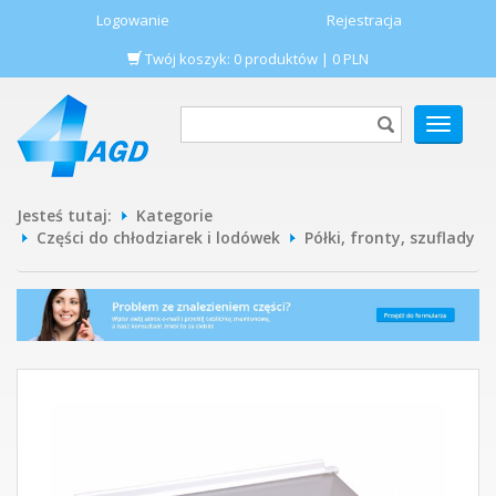
Logowanie
Rejestracja
Twój koszyk:
0
produktów
|
0
PLN
POKAŻ
MENU
Jesteś tutaj:
Kategorie
Części do chłodziarek i lodówek
Półki, fronty, szuflady