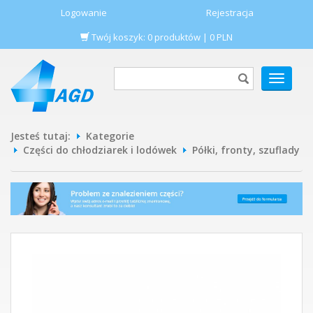
Logowanie
Rejestracja
Twój koszyk:
0
produktów
|
0
PLN
POKAŻ
MENU
Jesteś tutaj:
Kategorie
Części do chłodziarek i lodówek
Półki, fronty, szuflady