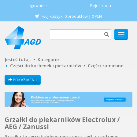
Logowanie
Rejestracja
Twój koszyk:
0
produktów
|
0
PLN
POKAŻ
MENU
Jesteś tutaj:
Kategorie
Części do kuchenek i piekarników
Części zamienne
POKAŻ MENU
Grzałki do piekarników Electrolux /
AEG / Zanussi
Grzałka to serce każdego piekarnika. Jeśli urządzenie