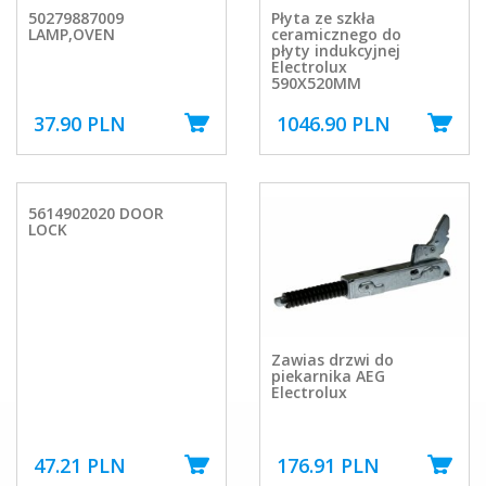
50279887009
Płyta ze szkła
LAMP,OVEN
ceramicznego do
płyty indukcyjnej
Electrolux
590X520MM
37.90 PLN
1046.90 PLN
5614902020 DOOR
LOCK
Zawias drzwi do
piekarnika AEG
Electrolux
47.21 PLN
176.91 PLN