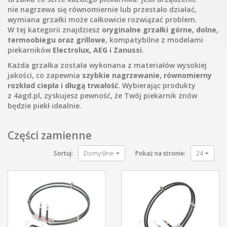
nie nagrzewa się równomiernie lub przestało działać,
wymiana grzałki może całkowicie rozwiązać problem.
W tej kategorii znajdziesz
oryginalne grzałki górne, dolne,
termoobiegu oraz grillowe
, kompatybilne z modelami
piekarników
Electrolux, AEG i Zanussi
.
Każda grzałka została wykonana z materiałów wysokiej
jakości, co zapewnia
szybkie nagrzewanie, równomierny
rozkład ciepła i długą trwałość
. Wybierając produkty
z 4agd.pl, zyskujesz pewność, że Twój piekarnik znów
będzie piekł idealnie.
Części zamienne
Domyślne
24
Sortuj:
Pokaż na stronie: