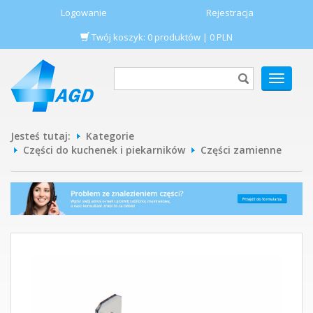
Logowanie
Rejestracja
Twój koszyk:
0
produktów
|
0
PLN
POKAŻ
MENU
Jesteś tutaj:
Kategorie
Części do kuchenek i piekarników
Części zamienne