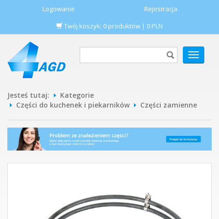
Logowanie
Rejestracja
Twój koszyk:
0
produktów
|
0
PLN
POKAŻ
MENU
Jesteś tutaj:
Kategorie
Części do kuchenek i piekarników
Części zamienne