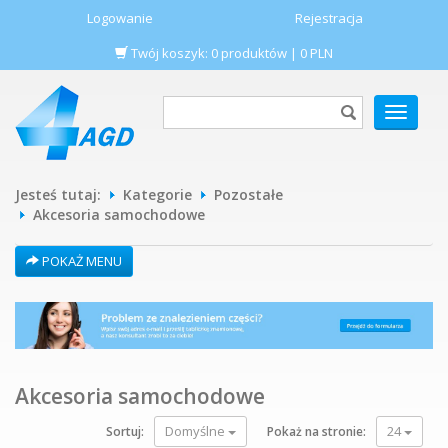
Logowanie
Rejestracja
Twój koszyk:
0
produktów
|
0
PLN
POKAŻ
MENU
Jesteś tutaj:
Kategorie
Pozostałe
Akcesoria samochodowe
POKAŻ MENU
Akcesoria samochodowe
Domyślne
24
Sortuj:
Pokaż na stronie: