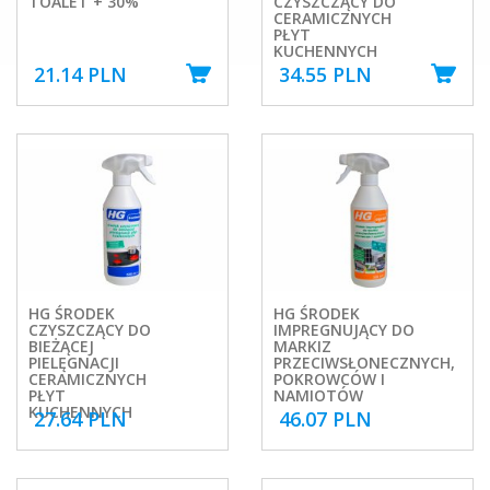
TOALET + 30%
CZYSZCZĄCY DO
CERAMICZNYCH
PŁYT
KUCHENNYCH
21.14 PLN
34.55 PLN
HG ŚRODEK
HG ŚRODEK
CZYSZCZĄCY DO
IMPREGNUJĄCY DO
BIEŻĄCEJ
MARKIZ
PIELĘGNACJI
PRZECIWSŁONECZNYCH,
CERAMICZNYCH
POKROWCÓW I
PŁYT
NAMIOTÓW
KUCHENNYCH
27.64 PLN
46.07 PLN