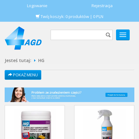
Logowanie
Rejestracja
Twój koszyk:
0
produktów
|
0
PLN
POKAŻ
MENU
Jesteś tutaj:
HG
POKAŻ MENU