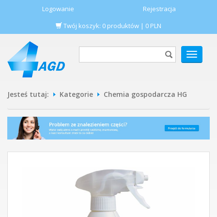
Logowanie
Rejestracja
Twój koszyk:
0
produktów
|
0
PLN
POKAŻ
MENU
Jesteś tutaj:
Kategorie
Chemia gospodarcza HG