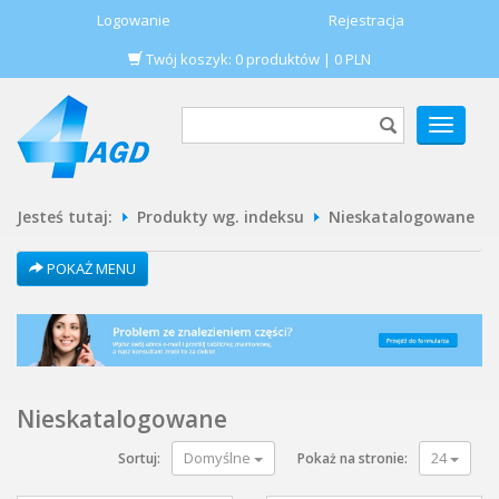
Logowanie
Rejestracja
Twój koszyk:
0
produktów
|
0
PLN
POKAŻ
MENU
Jesteś tutaj:
Produkty wg. indeksu
Nieskatalogowane
POKAŻ MENU
Nieskatalogowane
Domyślne
24
Sortuj:
Pokaż na stronie: