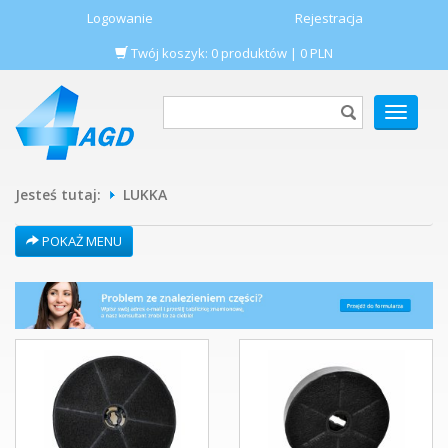
Logowanie
Rejestracja
Twój koszyk:
0
produktów
|
0
PLN
POKAŻ
MENU
Jesteś tutaj:
LUKKA
POKAŻ MENU