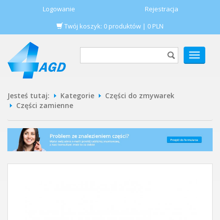
Logowanie
Rejestracja
Twój koszyk:
0
produktów
|
0
PLN
POKAŻ
MENU
Jesteś tutaj:
Kategorie
Części do zmywarek
Części zamienne