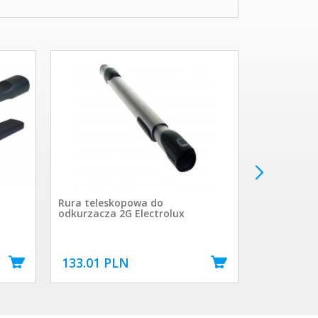
Rura teleskopowa do
Worki S-BA
odkurzacza 2G Electrolux
Hygiene Ant
antyalergi
133.01 PLN
44.9 PLN