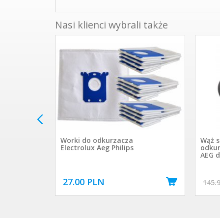
Nasi klienci wybrali także
rolux
Worki do odkurzacza
Wąż s
ztuki
Electrolux Aeg Philips
odkur
S
AEG d
27.00 PLN
145.