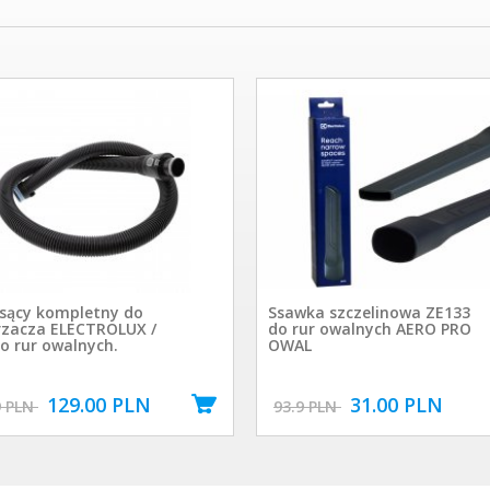
sący kompletny do
Ssawka szczelinowa ZE133
zacza ELECTROLUX /
do rur owalnych AERO PRO
o rur owalnych.
OWAL
129.00 PLN
31.00 PLN
9 PLN
93.9 PLN