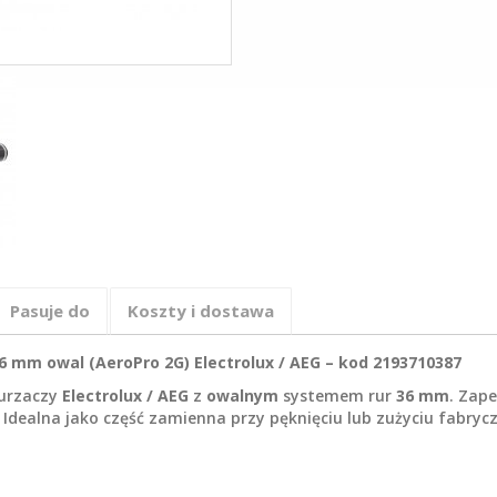
Pasuje do
Koszty i dostawa
 mm owal (AeroPro 2G) Electrolux / AEG – kod 2193710387
urzaczy
Electrolux / AEG
z
owalnym
systemem rur
36 mm
. Zap
 Idealna jako część zamienna przy pęknięciu lub zużyciu fabry