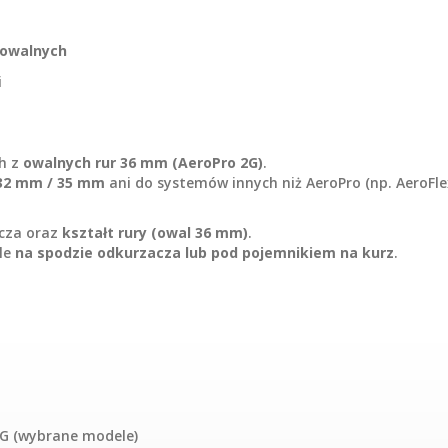
owalnych
i
ch z
owalnych rur 36 mm (AeroPro 2G)
.
32 mm / 35 mm
ani do systemów innych niż AeroPro (np. AeroFlex
cza oraz
kształt rury (owal 36 mm)
.
le
na spodzie odkurzacza lub pod pojemnikiem na kurz
.
EG (wybrane modele)