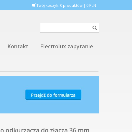
Twój koszyk:
0
produktów
|
0
PLN
Kontakt
Electrolux zapytanie
o odkurzacza do złącza 36 mm