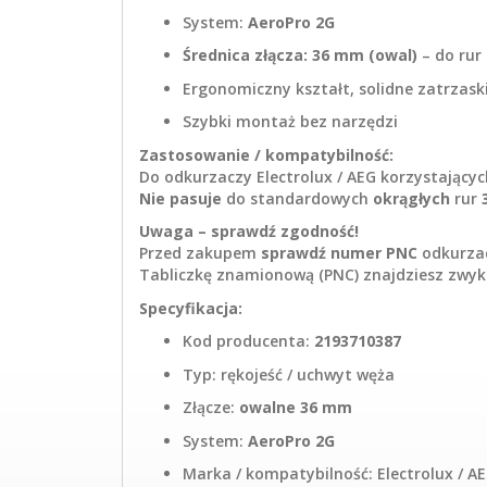
System:
AeroPro 2G
Średnica złącza: 36 mm (owal)
– do rur
Ergonomiczny kształt, solidne zatrzask
Szybki montaż bez narzędzi
Zastosowanie / kompatybilność:
Do odkurzaczy Electrolux / AEG korzystający
Nie pasuje
do standardowych
okrągłych
rur
Uwaga – sprawdź zgodność!
Przed zakupem
sprawdź numer PNC
odkurza
Tabliczkę znamionową (PNC) znajdziesz zwyk
Specyfikacja:
Kod producenta:
2193710387
Typ: rękojeść / uchwyt węża
Złącze:
owalne 36 mm
System:
AeroPro 2G
Marka / kompatybilność: Electrolux / A