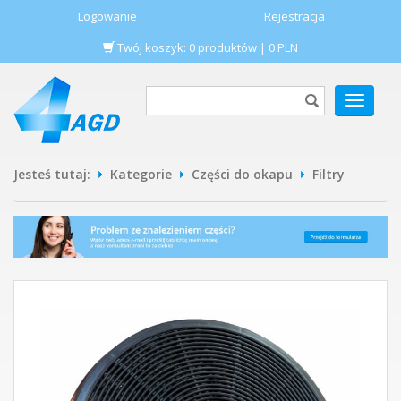
Logowanie
Rejestracja
Twój koszyk:
0
produktów
|
0
PLN
POKAŻ
MENU
Jesteś tutaj:
Kategorie
Części do okapu
Filtry